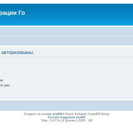
рации Го
 авторизованы.
ии
от раз
Создано на основе
phpBB
® Forum Software © phpBB Group
Русская поддержка phpBB
Time : 0.077s | 8 Queries | GZIP : Off