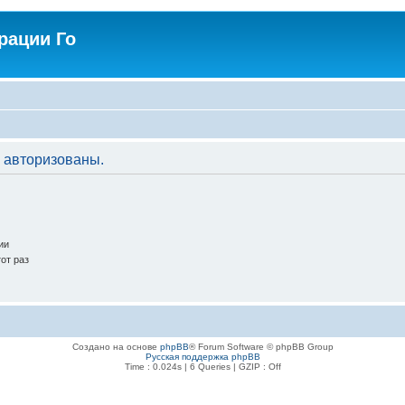
рации Го
 авторизованы.
ии
от раз
Создано на основе
phpBB
® Forum Software © phpBB Group
Русская поддержка phpBB
Time : 0.024s | 6 Queries | GZIP : Off