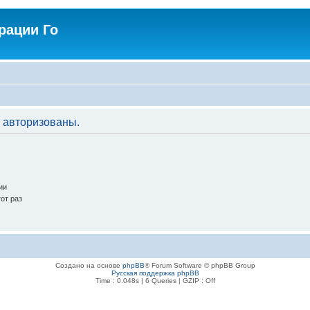
рации Го
 авторизованы.
ии
от раз
Создано на основе
phpBB
® Forum Software © phpBB Group
Русская поддержка phpBB
Time : 0.048s | 6 Queries | GZIP : Off