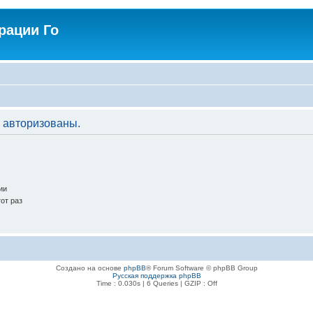
рации Го
 авторизованы.
ии
от раз
Создано на основе
phpBB
® Forum Software © phpBB Group
Русская поддержка phpBB
Time : 0.030s | 6 Queries | GZIP : Off