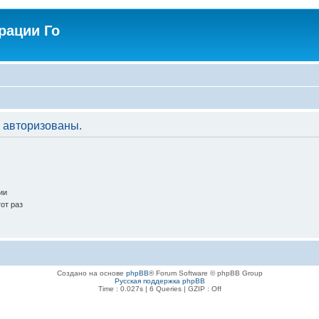
рации Го
 авторизованы.
ии
от раз
Создано на основе
phpBB
® Forum Software © phpBB Group
Русская поддержка phpBB
Time : 0.027s | 6 Queries | GZIP : Off