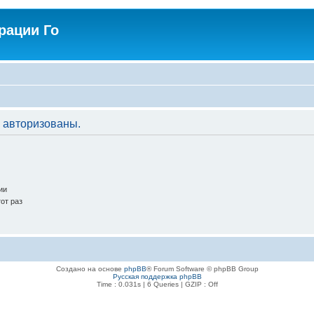
рации Го
 авторизованы.
ии
от раз
Создано на основе
phpBB
® Forum Software © phpBB Group
Русская поддержка phpBB
Time : 0.031s | 6 Queries | GZIP : Off