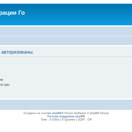
рации Го
 авторизованы.
ии
от раз
Создано на основе
phpBB
® Forum Software © phpBB Group
Русская поддержка phpBB
Time : 0.030s | 6 Queries | GZIP : Off