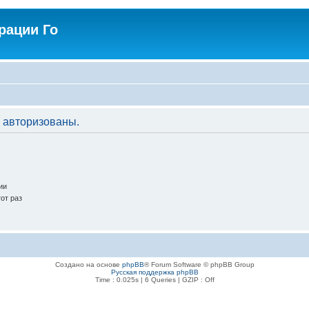
рации Го
 авторизованы.
ии
от раз
Создано на основе
phpBB
® Forum Software © phpBB Group
Русская поддержка phpBB
Time : 0.025s | 6 Queries | GZIP : Off