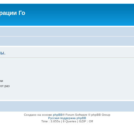
рации Го
ны.
ии
от раз
Создано на основе
phpBB
® Forum Software © phpBB Group
Русская поддержка phpBB
Time : 3.655s | 8 Queries | GZIP : Off