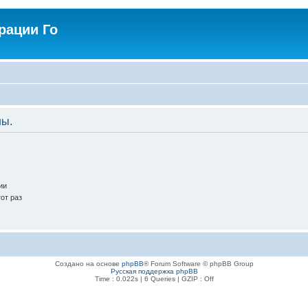
рации Го
ны.
ии
от раз
Создано на основе
phpBB
® Forum Software © phpBB Group
Русская поддержка phpBB
Time : 0.022s | 6 Queries | GZIP : Off