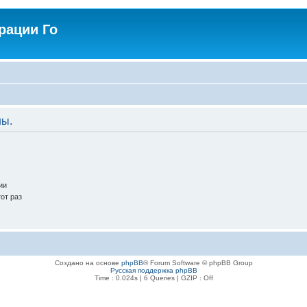
рации Го
ны.
ии
от раз
Создано на основе
phpBB
® Forum Software © phpBB Group
Русская поддержка phpBB
Time : 0.024s | 6 Queries | GZIP : Off