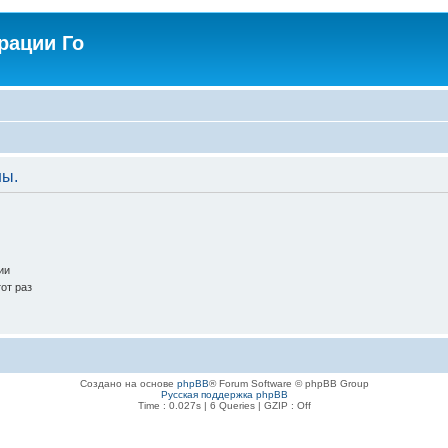
рации Го
ны.
ии
от раз
Создано на основе
phpBB
® Forum Software © phpBB Group
Русская поддержка phpBB
Time : 0.027s | 6 Queries | GZIP : Off