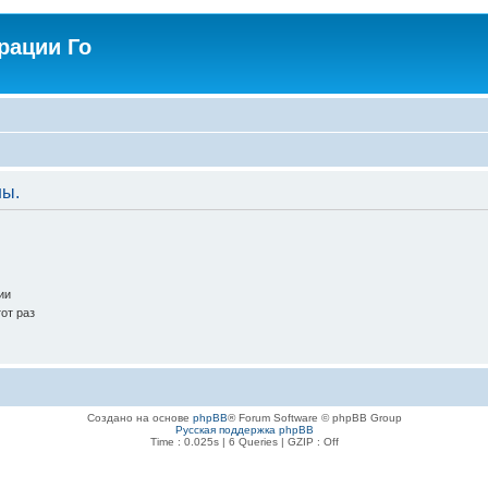
рации Го
ны.
ии
от раз
Создано на основе
phpBB
® Forum Software © phpBB Group
Русская поддержка phpBB
Time : 0.025s | 6 Queries | GZIP : Off