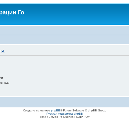
рации Го
ны.
ии
от раз
Создано на основе
phpBB
® Forum Software © phpBB Group
Русская поддержка phpBB
Time : 0.025s | 6 Queries | GZIP : Off