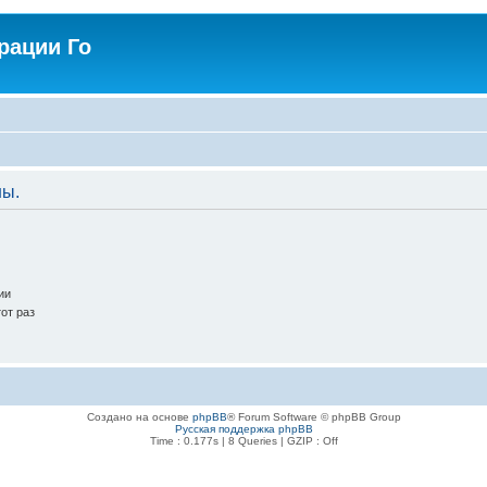
рации Го
ны.
ии
от раз
Создано на основе
phpBB
® Forum Software © phpBB Group
Русская поддержка phpBB
Time : 0.177s | 8 Queries | GZIP : Off