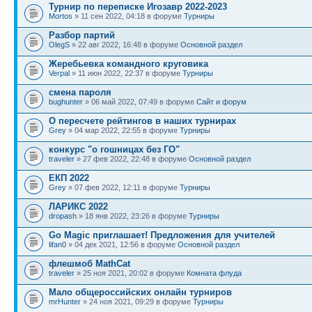
Турнир по переписке Игозавр 2022-2023
Mortos
» 11 сен 2022, 04:18 в форуме
Турниры
Разбор партий
OlegS
» 22 авг 2022, 16:48 в форуме
Основной раздел
Жеребьевка командного круговика
Verpal
» 11 июн 2022, 22:37 в форуме
Турниры
смена пароля
bughunter
» 06 май 2022, 07:49 в форуме
Сайт и форум
О пересчете рейтингов в наших турнирах
Grey
» 04 мар 2022, 22:55 в форуме
Турниры
конкурс "о гошницах без ГО"
traveler
» 27 фев 2022, 22:48 в форуме
Основной раздел
ЕКП 2022
Grey
» 07 фев 2022, 12:11 в форуме
Турниры
ЛАРИКС 2022
dropash
» 18 янв 2022, 23:26 в форуме
Турниры
Go Magic приглашает! Предложения для учителей
lifan0
» 04 дек 2021, 12:56 в форуме
Основной раздел
флешмоб MathCat
traveler
» 25 ноя 2021, 20:02 в форуме
Комната флуда
Мало общероссийских онлайн турниров
mrHunter
» 24 ноя 2021, 09:29 в форуме
Турниры