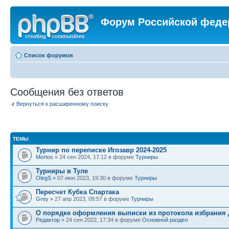
Форум Российской феде
Список форумов
Сообщения без ответов
Вернуться к расширенному поиску
ТЕМЫ
Турнир по переписке Игозавр 2024-2025
Mortos
» 24 сен 2024, 17:12 в форуме
Турниры
Турниры в Туле
OlegS
» 07 июн 2023, 19:30 в форуме
Турниры
Пересчет Кубка Спартака
Grey
» 27 апр 2023, 09:57 в форуме
Турниры
О порядке оформления выписки из протокола избрания 
Редактор
» 24 сен 2022, 17:34 в форуме
Основной раздел