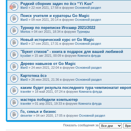
Редкий сборник задач по ёсэ “Yi Kuo”
lifan0
» 22 ноя 2021, 17:58 в форуме
Основной раздел
Поиск учителя и кураторы Go Magic
lifan0
» 09 ноя 2021, 20:14 в форуме
Основной раздел
Турнир по переписке Игозавр 2021/2022
Mortos
» 04 окт 2021, 18:34 в форуме
Турниры
Новый исторический курс от Go Magic
lifan0
» 17 сен 2021, 17:31 в форуме
Основной раздел
"Букет стихов" - книга в подарок для вашей любимой
kyudan
» 15 авг 2021, 00:09 в форуме
Комната флуда
Дерево навыков от Go Magic
lifan0
» 24 июл 2021, 22:04 в форуме
Основной раздел
Картотека ёсэ
lifan0
» 26 июн 2021, 21:36 в форуме
Основной раздел
каким будет результа последнего тура чемпионатат евро
traveler
» 18 май 2021, 07:24 в форуме
Комната флуда
мастера победили компьютер
traveler
» 01 апр 2021, 19:33 в форуме
Комната флуда
Го, семья и бизнес
deserter
» 04 окт 2020, 17:05 в форуме
Основной раздел
Показать сообщения за