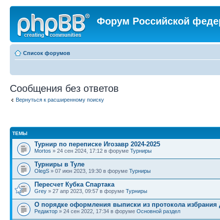
Форум Российской феде
Список форумов
Сообщения без ответов
Вернуться к расширенному поиску
ТЕМЫ
Турнир по переписке Игозавр 2024-2025
Mortos
» 24 сен 2024, 17:12 в форуме
Турниры
Турниры в Туле
OlegS
» 07 июн 2023, 19:30 в форуме
Турниры
Пересчет Кубка Спартака
Grey
» 27 апр 2023, 09:57 в форуме
Турниры
О порядке оформления выписки из протокола избрания 
Редактор
» 24 сен 2022, 17:34 в форуме
Основной раздел