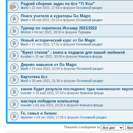
Редкий сборник задач по ёсэ “Yi Kuo”
lifan0
» 22 ноя 2021, 17:58 в форуме
Основной раздел
Поиск учителя и кураторы Go Magic
lifan0
» 09 ноя 2021, 20:14 в форуме
Основной раздел
Турнир по переписке Игозавр 2021/2022
Mortos
» 04 окт 2021, 18:34 в форуме
Турниры
Новый исторический курс от Go Magic
lifan0
» 17 сен 2021, 17:31 в форуме
Основной раздел
"Букет стихов" - книга в подарок для вашей любимой
kyudan
» 15 авг 2021, 00:09 в форуме
Комната флуда
Дерево навыков от Go Magic
lifan0
» 24 июл 2021, 22:04 в форуме
Основной раздел
Картотека ёсэ
lifan0
» 26 июн 2021, 21:36 в форуме
Основной раздел
каким будет результа последнего тура чемпионатат евро
traveler
» 18 май 2021, 07:24 в форуме
Комната флуда
мастера победили компьютер
traveler
» 01 апр 2021, 19:33 в форуме
Комната флуда
Го, семья и бизнес
deserter
» 04 окт 2020, 17:05 в форуме
Основной раздел
Показать сообщения за