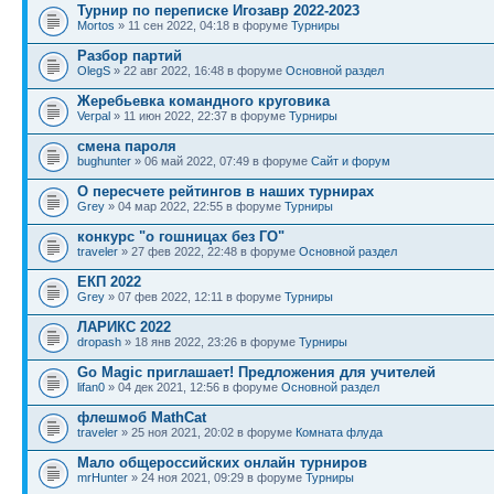
Турнир по переписке Игозавр 2022-2023
Mortos
» 11 сен 2022, 04:18 в форуме
Турниры
Разбор партий
OlegS
» 22 авг 2022, 16:48 в форуме
Основной раздел
Жеребьевка командного круговика
Verpal
» 11 июн 2022, 22:37 в форуме
Турниры
смена пароля
bughunter
» 06 май 2022, 07:49 в форуме
Сайт и форум
О пересчете рейтингов в наших турнирах
Grey
» 04 мар 2022, 22:55 в форуме
Турниры
конкурс "о гошницах без ГО"
traveler
» 27 фев 2022, 22:48 в форуме
Основной раздел
ЕКП 2022
Grey
» 07 фев 2022, 12:11 в форуме
Турниры
ЛАРИКС 2022
dropash
» 18 янв 2022, 23:26 в форуме
Турниры
Go Magic приглашает! Предложения для учителей
lifan0
» 04 дек 2021, 12:56 в форуме
Основной раздел
флешмоб MathCat
traveler
» 25 ноя 2021, 20:02 в форуме
Комната флуда
Мало общероссийских онлайн турниров
mrHunter
» 24 ноя 2021, 09:29 в форуме
Турниры