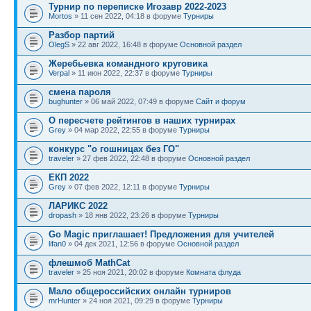
Турнир по переписке Игозавр 2022-2023
Mortos
» 11 сен 2022, 04:18 в форуме
Турниры
Разбор партий
OlegS
» 22 авг 2022, 16:48 в форуме
Основной раздел
Жеребьевка командного круговика
Verpal
» 11 июн 2022, 22:37 в форуме
Турниры
смена пароля
bughunter
» 06 май 2022, 07:49 в форуме
Сайт и форум
О пересчете рейтингов в наших турнирах
Grey
» 04 мар 2022, 22:55 в форуме
Турниры
конкурс "о гошницах без ГО"
traveler
» 27 фев 2022, 22:48 в форуме
Основной раздел
ЕКП 2022
Grey
» 07 фев 2022, 12:11 в форуме
Турниры
ЛАРИКС 2022
dropash
» 18 янв 2022, 23:26 в форуме
Турниры
Go Magic приглашает! Предложения для учителей
lifan0
» 04 дек 2021, 12:56 в форуме
Основной раздел
флешмоб MathCat
traveler
» 25 ноя 2021, 20:02 в форуме
Комната флуда
Мало общероссийских онлайн турниров
mrHunter
» 24 ноя 2021, 09:29 в форуме
Турниры