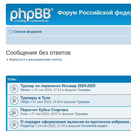
Форум Российской феде
Список форумов
Сообщения без ответов
Вернуться к расширенному поиску
ТЕМЫ
Турнир по переписке Игозавр 2024-2025
Mortos
» 24 сен 2024, 17:12 в форуме
Турниры
Турниры в Туле
OlegS
» 07 июн 2023, 19:30 в форуме
Турниры
Пересчет Кубка Спартака
Grey
» 27 апр 2023, 09:57 в форуме
Турниры
О порядке оформления выписки из протокола избрания 
Редактор
» 24 сен 2022, 17:34 в форуме
Основной раздел