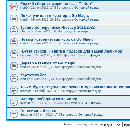
Редкий сборник задач по ёсэ “Yi Kuo”
lifan0
» 22 ноя 2021, 17:58 в форуме
Основной раздел
Поиск учителя и кураторы Go Magic
lifan0
» 09 ноя 2021, 20:14 в форуме
Основной раздел
Турнир по переписке Игозавр 2021/2022
Mortos
» 04 окт 2021, 18:34 в форуме
Турниры
Новый исторический курс от Go Magic
lifan0
» 17 сен 2021, 17:31 в форуме
Основной раздел
"Букет стихов" - книга в подарок для вашей любимой
kyudan
» 15 авг 2021, 00:09 в форуме
Комната флуда
Дерево навыков от Go Magic
lifan0
» 24 июл 2021, 22:04 в форуме
Основной раздел
Картотека ёсэ
lifan0
» 26 июн 2021, 21:36 в форуме
Основной раздел
каким будет результа последнего тура чемпионатат евро
traveler
» 18 май 2021, 07:24 в форуме
Комната флуда
мастера победили компьютер
traveler
» 01 апр 2021, 19:33 в форуме
Комната флуда
Го, семья и бизнес
deserter
» 04 окт 2020, 17:05 в форуме
Основной раздел
Показать сообщения за