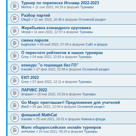
Турнир по переписке Игозавр 2022-2023
Mortos
» 11 сен 2022, 04:18 в форуме
Турниры
Разбор партий
OlegS
» 22 авг 2022, 16:48 в форуме
Основной раздел
Жеребьевка командного круговика
Verpal
» 11 июн 2022, 22:37 в форуме
Турниры
смена пароля
bughunter
» 06 май 2022, 07:49 в форуме
Сайт и форум
О пересчете рейтингов в наших турнирах
Grey
» 04 мар 2022, 22:55 в форуме
Турниры
конкурс "о гошницах без ГО"
traveler
» 27 фев 2022, 22:48 в форуме
Основной раздел
ЕКП 2022
Grey
» 07 фев 2022, 12:11 в форуме
Турниры
ЛАРИКС 2022
dropash
» 18 янв 2022, 23:26 в форуме
Турниры
Go Magic приглашает! Предложения для учителей
lifan0
» 04 дек 2021, 12:56 в форуме
Основной раздел
флешмоб MathCat
traveler
» 25 ноя 2021, 20:02 в форуме
Комната флуда
Мало общероссийских онлайн турниров
mrHunter
» 24 ноя 2021, 09:29 в форуме
Турниры