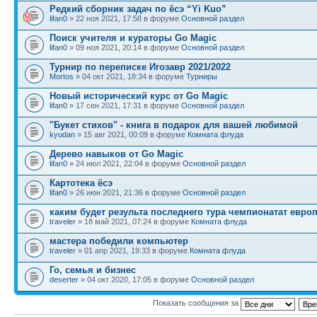
Редкий сборник задач по ёсэ “Yi Kuo”
lifan0
» 22 ноя 2021, 17:58 в форуме
Основной раздел
Поиск учителя и кураторы Go Magic
lifan0
» 09 ноя 2021, 20:14 в форуме
Основной раздел
Турнир по переписке Игозавр 2021/2022
Mortos
» 04 окт 2021, 18:34 в форуме
Турниры
Новый исторический курс от Go Magic
lifan0
» 17 сен 2021, 17:31 в форуме
Основной раздел
"Букет стихов" - книга в подарок для вашей любимой
kyudan
» 15 авг 2021, 00:09 в форуме
Комната флуда
Дерево навыков от Go Magic
lifan0
» 24 июл 2021, 22:04 в форуме
Основной раздел
Картотека ёсэ
lifan0
» 26 июн 2021, 21:36 в форуме
Основной раздел
каким будет результа последнего тура чемпионатат евро
traveler
» 18 май 2021, 07:24 в форуме
Комната флуда
мастера победили компьютер
traveler
» 01 апр 2021, 19:33 в форуме
Комната флуда
Го, семья и бизнес
deserter
» 04 окт 2020, 17:05 в форуме
Основной раздел
Показать сообщения за