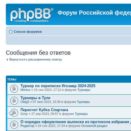
Форум Российской феде
Список форумов
Сообщения без ответов
Вернуться к расширенному поиску
ТЕМЫ
Турнир по переписке Игозавр 2024-2025
Mortos
» 24 сен 2024, 17:12 в форуме
Турниры
Турниры в Туле
OlegS
» 07 июн 2023, 19:30 в форуме
Турниры
Пересчет Кубка Спартака
Grey
» 27 апр 2023, 09:57 в форуме
Турниры
О порядке оформления выписки из протокола избрания 
Редактор
» 24 сен 2022, 17:34 в форуме
Основной раздел