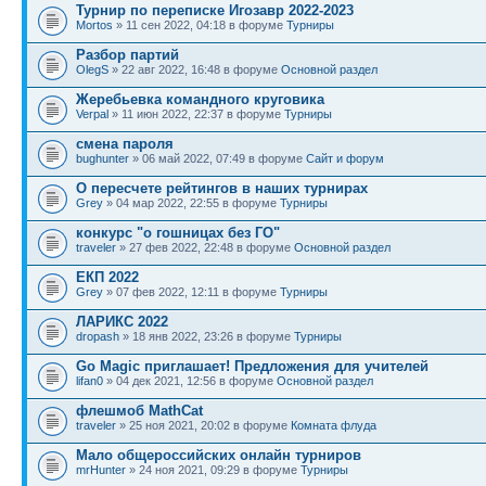
Турнир по переписке Игозавр 2022-2023
Mortos
» 11 сен 2022, 04:18 в форуме
Турниры
Разбор партий
OlegS
» 22 авг 2022, 16:48 в форуме
Основной раздел
Жеребьевка командного круговика
Verpal
» 11 июн 2022, 22:37 в форуме
Турниры
смена пароля
bughunter
» 06 май 2022, 07:49 в форуме
Сайт и форум
О пересчете рейтингов в наших турнирах
Grey
» 04 мар 2022, 22:55 в форуме
Турниры
конкурс "о гошницах без ГО"
traveler
» 27 фев 2022, 22:48 в форуме
Основной раздел
ЕКП 2022
Grey
» 07 фев 2022, 12:11 в форуме
Турниры
ЛАРИКС 2022
dropash
» 18 янв 2022, 23:26 в форуме
Турниры
Go Magic приглашает! Предложения для учителей
lifan0
» 04 дек 2021, 12:56 в форуме
Основной раздел
флешмоб MathCat
traveler
» 25 ноя 2021, 20:02 в форуме
Комната флуда
Мало общероссийских онлайн турниров
mrHunter
» 24 ноя 2021, 09:29 в форуме
Турниры