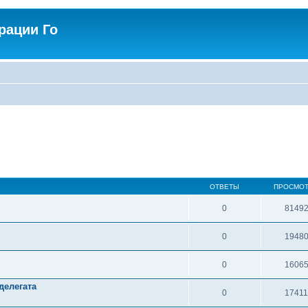
рации Го
ОТВЕТЫ
ПРОСМО
0
8149
0
1948
0
1606
делегата
0
1741