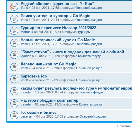
Редкий сборник задач по ёсэ “Yi Kuo”
lifan0
» 22 ноя 2021, 17:58 в форуме
Основной раздел
Поиск учителя и кураторы Go Magic
lifan0
» 09 ноя 2021, 20:14 в форуме
Основной раздел
Турнир по переписке Игозавр 2021/2022
Mortos
» 04 окт 2021, 18:34 в форуме
Турниры
Новый исторический курс от Go Magic
lifan0
» 17 сен 2021, 17:31 в форуме
Основной раздел
"Букет стихов" - книга в подарок для вашей любимой
kyudan
» 15 авг 2021, 00:09 в форуме
Комната флуда
Дерево навыков от Go Magic
lifan0
» 24 июл 2021, 22:04 в форуме
Основной раздел
Картотека ёсэ
lifan0
» 26 июн 2021, 21:36 в форуме
Основной раздел
каким будет результа последнего тура чемпионатат евро
traveler
» 18 май 2021, 07:24 в форуме
Комната флуда
мастера победили компьютер
traveler
» 01 апр 2021, 19:33 в форуме
Комната флуда
Го, семья и бизнес
deserter
» 04 окт 2020, 17:05 в форуме
Основной раздел
Показать