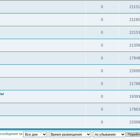
0
2115
0
2119
0
2215
0
2135
0
1794
0
2269
0
2178
пы
0
1939
0
1796
0
2339
 сообщения за