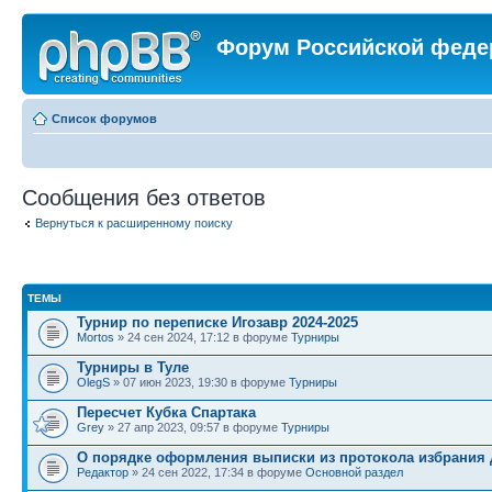
Форум Российской феде
Список форумов
Сообщения без ответов
Вернуться к расширенному поиску
ТЕМЫ
Турнир по переписке Игозавр 2024-2025
Mortos
» 24 сен 2024, 17:12 в форуме
Турниры
Турниры в Туле
OlegS
» 07 июн 2023, 19:30 в форуме
Турниры
Пересчет Кубка Спартака
Grey
» 27 апр 2023, 09:57 в форуме
Турниры
О порядке оформления выписки из протокола избрания 
Редактор
» 24 сен 2022, 17:34 в форуме
Основной раздел