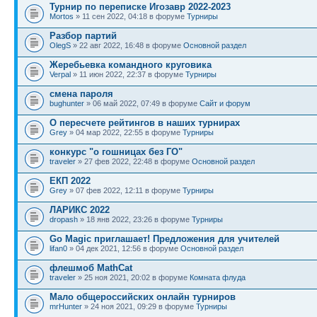
Турнир по переписке Игозавр 2022-2023
Mortos
» 11 сен 2022, 04:18 в форуме
Турниры
Разбор партий
OlegS
» 22 авг 2022, 16:48 в форуме
Основной раздел
Жеребьевка командного круговика
Verpal
» 11 июн 2022, 22:37 в форуме
Турниры
смена пароля
bughunter
» 06 май 2022, 07:49 в форуме
Сайт и форум
О пересчете рейтингов в наших турнирах
Grey
» 04 мар 2022, 22:55 в форуме
Турниры
конкурс "о гошницах без ГО"
traveler
» 27 фев 2022, 22:48 в форуме
Основной раздел
ЕКП 2022
Grey
» 07 фев 2022, 12:11 в форуме
Турниры
ЛАРИКС 2022
dropash
» 18 янв 2022, 23:26 в форуме
Турниры
Go Magic приглашает! Предложения для учителей
lifan0
» 04 дек 2021, 12:56 в форуме
Основной раздел
флешмоб MathCat
traveler
» 25 ноя 2021, 20:02 в форуме
Комната флуда
Мало общероссийских онлайн турниров
mrHunter
» 24 ноя 2021, 09:29 в форуме
Турниры