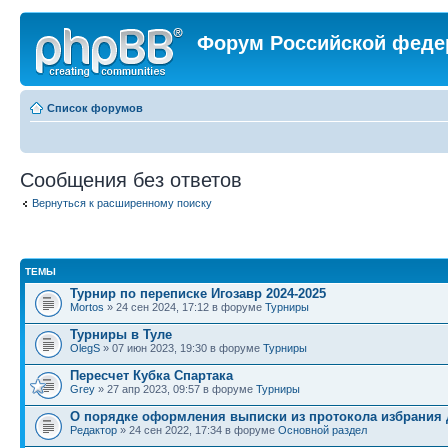
Форум Российской феде
Список форумов
Сообщения без ответов
Вернуться к расширенному поиску
ТЕМЫ
Турнир по переписке Игозавр 2024-2025
Mortos
» 24 сен 2024, 17:12 в форуме
Турниры
Турниры в Туле
OlegS
» 07 июн 2023, 19:30 в форуме
Турниры
Пересчет Кубка Спартака
Grey
» 27 апр 2023, 09:57 в форуме
Турниры
О порядке оформления выписки из протокола избрания 
Редактор
» 24 сен 2022, 17:34 в форуме
Основной раздел