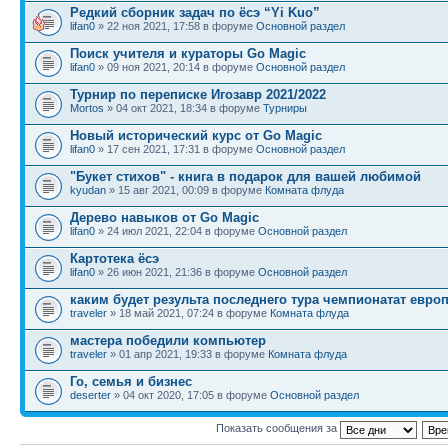
Редкий сборник задач по ёсэ “Yi Kuo”
lifan0
» 22 ноя 2021, 17:58 в форуме
Основной раздел
Поиск учителя и кураторы Go Magic
lifan0
» 09 ноя 2021, 20:14 в форуме
Основной раздел
Турнир по переписке Игозавр 2021/2022
Mortos
» 04 окт 2021, 18:34 в форуме
Турниры
Новый исторический курс от Go Magic
lifan0
» 17 сен 2021, 17:31 в форуме
Основной раздел
"Букет стихов" - книга в подарок для вашей любимой
kyudan
» 15 авг 2021, 00:09 в форуме
Комната флуда
Дерево навыков от Go Magic
lifan0
» 24 июл 2021, 22:04 в форуме
Основной раздел
Картотека ёсэ
lifan0
» 26 июн 2021, 21:36 в форуме
Основной раздел
каким будет результа последнего тура чемпионатат евро
traveler
» 18 май 2021, 07:24 в форуме
Комната флуда
мастера победили компьютер
traveler
» 01 апр 2021, 19:33 в форуме
Комната флуда
Го, семья и бизнес
deserter
» 04 окт 2020, 17:05 в форуме
Основной раздел
Показать сообщения за