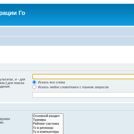
рации Го
ультатах, и
-
для
Искать все слова
олом
|
для поиска
адения.
Искать любое слово/поиск с языком запросов
орумах
же.