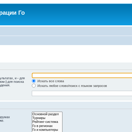
рации Го
ультатах, и
-
для
Искать все слова
олом
|
для поиска
адения.
Искать любое слово/поиск с языком запросов
орумах
же.