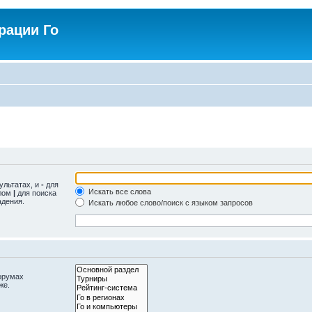
рации Го
ультатах, и
-
для
Искать все слова
олом
|
для поиска
адения.
Искать любое слово/поиск с языком запросов
орумах
же.