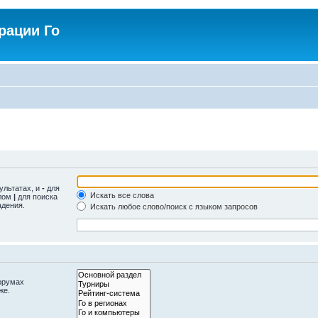
рации Го
ультатах, и
-
для
Искать все слова
олом
|
для поиска
адения.
Искать любое слово/поиск с языком запросов
орумах
же.