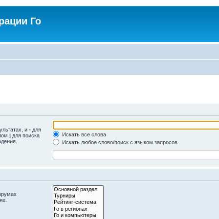
рации Го
ультатах, и
-
для
Искать все слова
олом
|
для поиска
адения.
Искать любое слово/поиск с языком запросов
орумах
же.