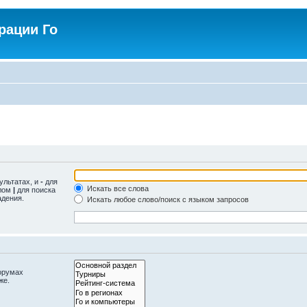
рации Го
ультатах, и
-
для
Искать все слова
олом
|
для поиска
адения.
Искать любое слово/поиск с языком запросов
орумах
же.