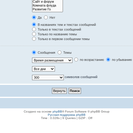
Да
Нет
В названиях тем и текстах сообщений
Только в текстах сообщений
Только по названию темы
Только в первом сообщении темы
Сообщения
Темы
по возрастанию
по убыванию
символов сообщений
Создано на основе
phpBB
® Forum Software © phpBB Group
Русская поддержка phpBB
Time : 0.028s | 9 Queries | GZIP : Off