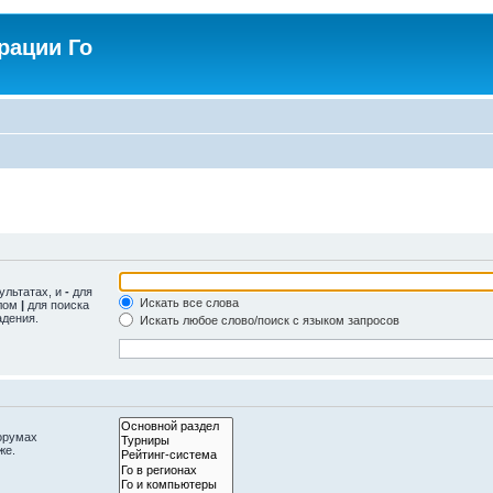
рации Го
ультатах, и
-
для
Искать все слова
олом
|
для поиска
адения.
Искать любое слово/поиск с языком запросов
орумах
же.