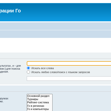
рации Го
ультатах, и
-
для
Искать все слова
олом
|
для поиска
адения.
Искать любое слово/поиск с языком запросов
орумах
же.