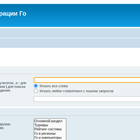
рации Го
ультатах, и
-
для
Искать все слова
олом
|
для поиска
адения.
Искать любое слово/поиск с языком запросов
орумах
же.