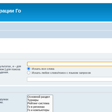
рации Го
ультатах, и
-
для
Искать все слова
олом
|
для поиска
адения.
Искать любое слово/поиск с языком запросов
орумах
же.