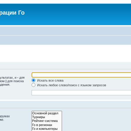
рации Го
ультатах, и
-
для
Искать все слова
олом
|
для поиска
адения.
Искать любое слово/поиск с языком запросов
орумах
же.