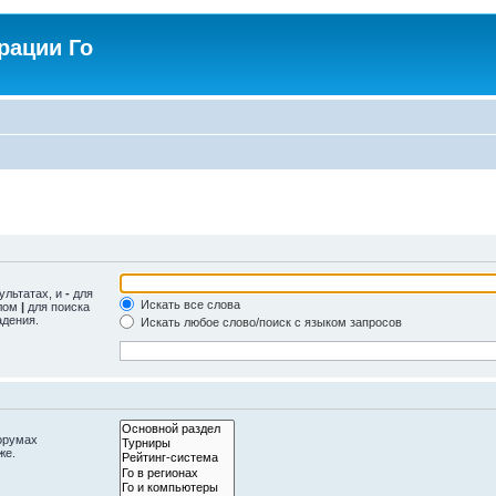
рации Го
ультатах, и
-
для
Искать все слова
олом
|
для поиска
адения.
Искать любое слово/поиск с языком запросов
орумах
же.