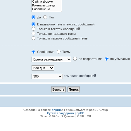
Да
Нет
В названиях тем и текстах сообщений
Только в текстах сообщений
Только по названию темы
Только в первом сообщении темы
Сообщения
Темы
по возрастанию
по убыванию
символов сообщений
Создано на основе
phpBB
® Forum Software © phpBB Group
Русская поддержка phpBB
Time : 0.028s | 9 Queries | GZIP : Off