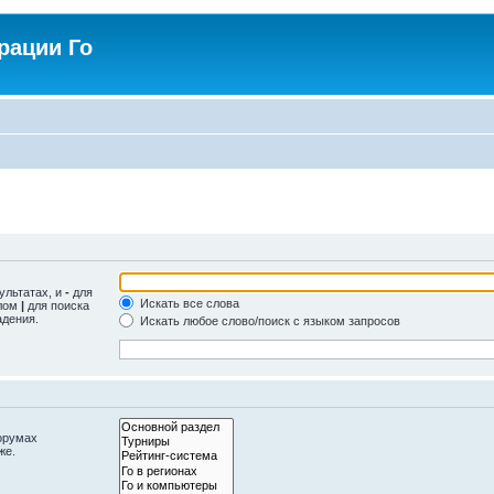
рации Го
ультатах, и
-
для
Искать все слова
олом
|
для поиска
адения.
Искать любое слово/поиск с языком запросов
орумах
же.