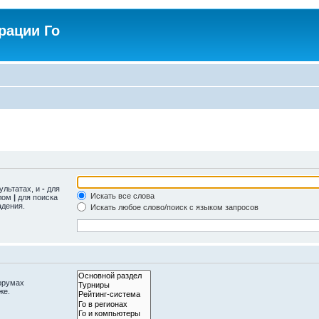
рации Го
ультатах, и
-
для
Искать все слова
олом
|
для поиска
адения.
Искать любое слово/поиск с языком запросов
орумах
же.