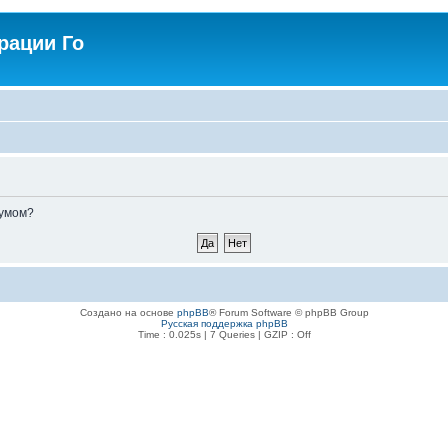
рации Го
румом?
Создано на основе
phpBB
® Forum Software © phpBB Group
Русская поддержка phpBB
Time : 0.025s | 7 Queries | GZIP : Off