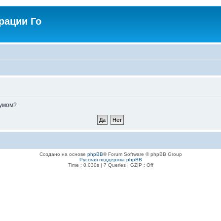
рации Го
румом?
Создано на основе
phpBB
® Forum Software © phpBB Group
Русская поддержка phpBB
Time : 0.030s | 7 Queries | GZIP : Off