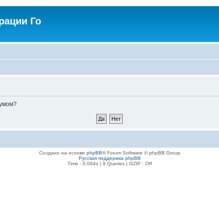
рации Го
румом?
Создано на основе
phpBB
® Forum Software © phpBB Group
Русская поддержка phpBB
Time : 0.064s | 9 Queries | GZIP : Off