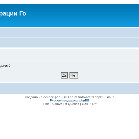
рации Го
румом?
Создано на основе
phpBB
® Forum Software © phpBB Group
Русская поддержка phpBB
Time : 0.062s | 9 Queries | GZIP : Off