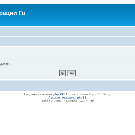
рации Го
румом?
Создано на основе
phpBB
® Forum Software © phpBB Group
Русская поддержка phpBB
Time : 0.030s | 7 Queries | GZIP : Off