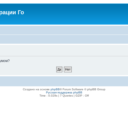
рации Го
румом?
Создано на основе
phpBB
® Forum Software © phpBB Group
Русская поддержка phpBB
Time : 0.029s | 7 Queries | GZIP : Off