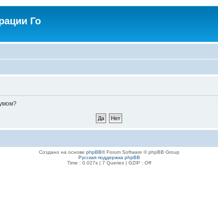
рации Го
румом?
Создано на основе
phpBB
® Forum Software © phpBB Group
Русская поддержка phpBB
Time : 0.027s | 7 Queries | GZIP : Off