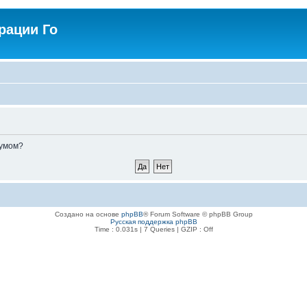
рации Го
румом?
Создано на основе
phpBB
® Forum Software © phpBB Group
Русская поддержка phpBB
Time : 0.031s | 7 Queries | GZIP : Off