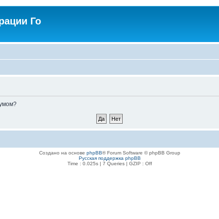
рации Го
румом?
Создано на основе
phpBB
® Forum Software © phpBB Group
Русская поддержка phpBB
Time : 0.025s | 7 Queries | GZIP : Off