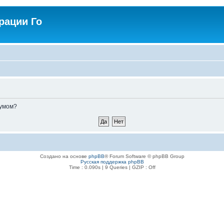
рации Го
румом?
Создано на основе
phpBB
® Forum Software © phpBB Group
Русская поддержка phpBB
Time : 0.090s | 9 Queries | GZIP : Off