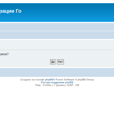
рации Го
румом?
Создано на основе
phpBB
® Forum Software © phpBB Group
Русская поддержка phpBB
Time : 0.030s | 7 Queries | GZIP : Off