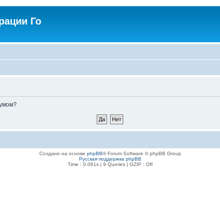
рации Го
румом?
Создано на основе
phpBB
® Forum Software © phpBB Group
Русская поддержка phpBB
Time : 0.061s | 9 Queries | GZIP : Off