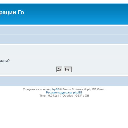
рации Го
румом?
Создано на основе
phpBB
® Forum Software © phpBB Group
Русская поддержка phpBB
Time : 0.041s | 7 Queries | GZIP : Off