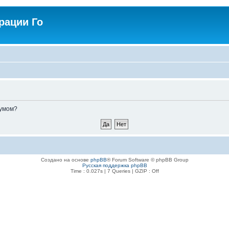
рации Го
румом?
Создано на основе
phpBB
® Forum Software © phpBB Group
Русская поддержка phpBB
Time : 0.027s | 7 Queries | GZIP : Off