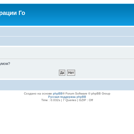
рации Го
румом?
Создано на основе
phpBB
® Forum Software © phpBB Group
Русская поддержка phpBB
Time : 0.032s | 7 Queries | GZIP : Off